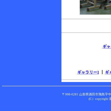
ギャ
ギャラリー1
┃
ギ
〒998-0281 山形県酒田市飛島字中村甲２
(C）copyright